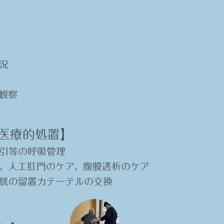
況
観察
医療的処置】​
引等の呼吸管理
、人工肛門のケア、腹膜透析のケア
胱の留置カテーテルの交換