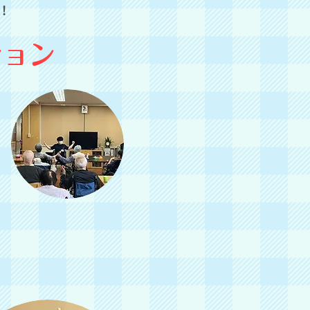
！
ション