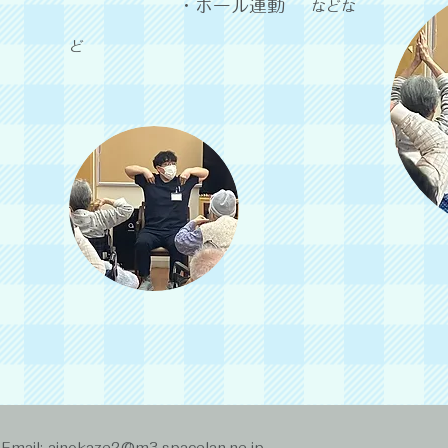
・ボール運動
などな
ど
Email: ainokaze2@m3.spacelan.ne.jp